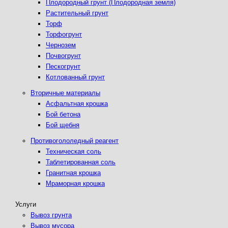
Плодородный грунт (Плодородная земля)
Растительный грунт
Торф
Торфогрунт
Чернозем
Почвогрунт
Пескогрунт
Котлованный грунт
Вторичные материалы
Асфальтная крошка
Бой бетона
Бой щебня
Противогололедный реагент
Техническая соль
Таблетированная соль
Гранитная крошка
Мраморная крошка
Услуги
Вывоз грунта
Вывоз мусора