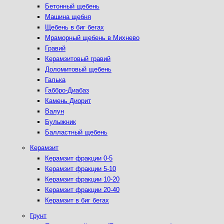
Бетонный щебень
Машина щебня
Щебень в биг бегах
Мраморный щебень в Михнево
Гравий
Керамзитовый гравий
Доломитовый щебень
Галька
Габбро-Диабаз
Камень Диорит
Валун
Булыжник
Балластный щебень
Керамзит
Керамзит фракции 0-5
Керамзит фракции 5-10
Керамзит фракции 10-20
Керамзит фракции 20-40
Керамзит в биг бегах
Грунт