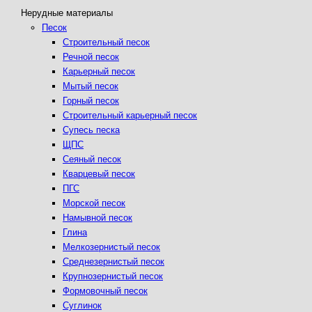
Нерудные материалы
Песок
Строительный песок
Речной песок
Карьерный песок
Мытый песок
Горный песок
Строительный карьерный песок
Супесь песка
ЩПС
Сеяный песок
Кварцевый песок
ПГС
Морской песок
Намывной песок
Глина
Мелкозернистый песок
Среднезернистый песок
Крупнозернистый песок
Формовочный песок
Суглинок