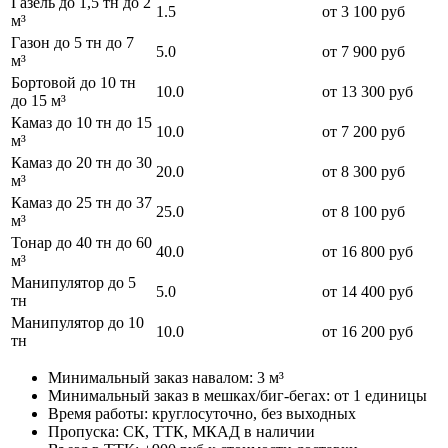
Газель до 1,5 тн до 2
1.5
от 3 100 руб
м³
Газон до 5 тн до 7
5.0
от 7 900 руб
м³
Бортовой до 10 тн
10.0
от 13 300 руб
до 15 м³
Камаз до 10 тн до 15
10.0
от 7 200 руб
м³
Камаз до 20 тн до 30
20.0
от 8 300 руб
м³
Камаз до 25 тн до 37
25.0
от 8 100 руб
м³
Тонар до 40 тн до 60
40.0
от 16 800 руб
м³
Манипулятор до 5
5.0
от 14 400 руб
тн
Манипулятор до 10
10.0
от 16 200 руб
тн
Минимальный заказ навалом: 3 м³
Минимальный заказ в мешках/биг-бегах: от 1 единицы
Время работы: круглосуточно, без выходных
Пропуска: СК, ТТК, МКАД в наличии