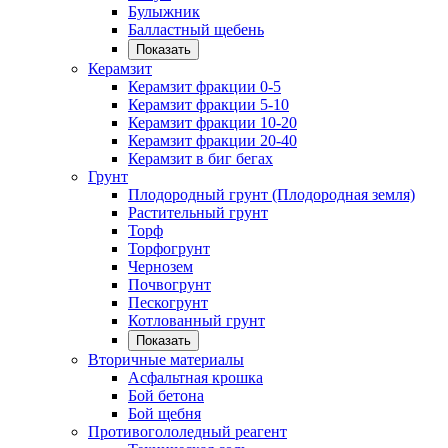
Булыжник
Балластный щебень
Показать
Керамзит
Керамзит фракции 0-5
Керамзит фракции 5-10
Керамзит фракции 10-20
Керамзит фракции 20-40
Керамзит в биг бегах
Грунт
Плодородный грунт (Плодородная земля)
Растительный грунт
Торф
Торфогрунт
Чернозем
Почвогрунт
Пескогрунт
Котлованный грунт
Показать
Вторичные материалы
Асфальтная крошка
Бой бетона
Бой щебня
Противогололедный реагент