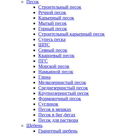
Песок
Строительный песок
Речной песок
Карьерный песок
Мытый песок
Горный песок
Строительный карьерный песок
Супесь песка
ЩПС
Сеяный песок
Кварцевый песок
ПГС
Морской песок
Намывной песок
Глина
Мелкозернистый песок
Среднезернистый песок
Крупнозернистый песок
Формовочный песок
Суглинок
Песок в мешках
Песок в биг-бегах
Песок для раствора
Щебень
Гранитный щебень