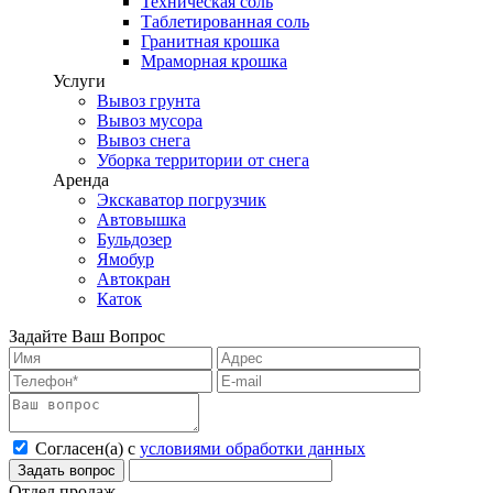
Техническая соль
Таблетированная соль
Гранитная крошка
Мраморная крошка
Услуги
Вывоз грунта
Вывоз мусора
Вывоз снега
Уборка территории от снега
Аренда
Экскаватор погрузчик
Автовышка
Бульдозер
Ямобур
Автокран
Каток
Задайте Ваш Вопрос
Согласен(а) с
условиями обработки данных
Отдел продаж