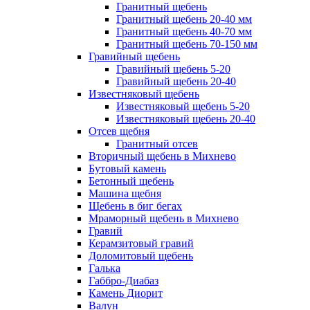
Гранитный щебень
Гранитный щебень 20-40 мм
Гранитный щебень 40-70 мм
Гранитный щебень 70-150 мм
Гравийный щебень
Гравийный щебень 5-20
Гравийный щебень 20-40
Известняковый щебень
Известняковый щебень 5-20
Известняковый щебень 20-40
Отсев щебня
Гранитный отсев
Вторичный щебень в Михнево
Бутовый камень
Бетонный щебень
Машина щебня
Щебень в биг бегах
Мраморный щебень в Михнево
Гравий
Керамзитовый гравий
Доломитовый щебень
Галька
Габбро-Диабаз
Камень Диорит
Валун