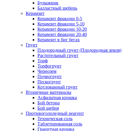
Булыжник
Балластный щебень
Керамзит
Керамзит фракции 0-5
Керамзит фракции 5-10
Керамзит фракции 10-20
Керамзит фракции 20-40
Керамзит в биг бегах
Грунт
Плодородный грунт (Плодородная земля)
Растительный грунт
Торф
Торфогрунт
Чернозем
Почвогрунт
Пескогрунт
Котлованный грунт
Вторичные материалы
Асфальтная крошка
Бой бетона
Бой щебня
Противогололедный реагент
Техническая соль
Таблетированная соль
Гранитная крошка