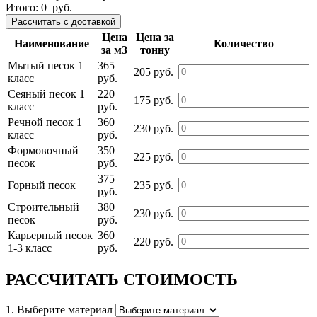
Итого:
0
руб.
Цена
Цена за
Наименование
Количество
за м3
тонну
Мытый песок 1
365
205 руб.
класс
руб.
Сеяный песок 1
220
175 руб.
класс
руб.
Речной песок 1
360
230 руб.
класс
руб.
Формовочный
350
225 руб.
песок
руб.
375
Горный песок
235 руб.
руб.
Строительный
380
230 руб.
песок
руб.
Карьерный песок
360
220 руб.
1-3 класс
руб.
РАССЧИТАТЬ СТОИМОСТЬ
1. Выберите материал