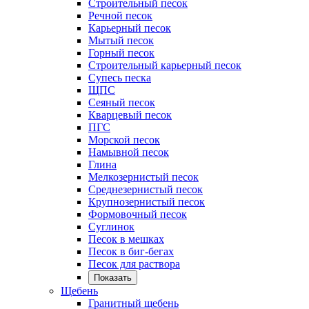
Строительный песок
Речной песок
Карьерный песок
Мытый песок
Горный песок
Строительный карьерный песок
Супесь песка
ЩПС
Сеяный песок
Кварцевый песок
ПГС
Морской песок
Намывной песок
Глина
Мелкозернистый песок
Среднезернистый песок
Крупнозернистый песок
Формовочный песок
Суглинок
Песок в мешках
Песок в биг-бегах
Песок для раствора
Показать
Щебень
Гранитный щебень