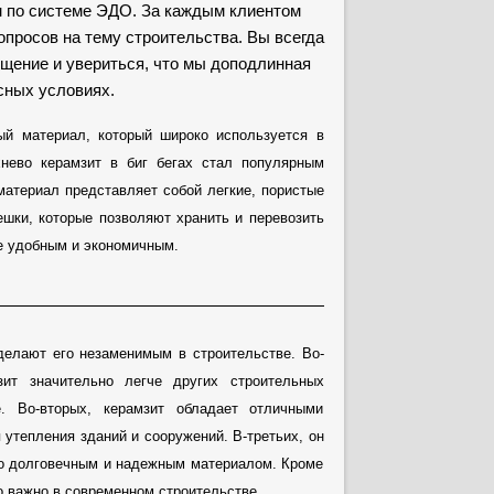
 по системе ЭДО. За каждым клиентом
просов на тему строительства. Вы всегда
щение и увериться, что мы доподлинная
сных условиях.
ый материал, который широко используется в
нево керамзит в биг бегах стал популярным
материал представляет собой легкие, пористые
ешки, которые позволяют хранить и перевозить
е удобным и экономичным.
делают его незаменимым в строительстве. Во-
зит значительно легче других строительных
е. Во-вторых, керамзит обладает отличными
 утепления зданий и сооружений. В-третьих, он
его долговечным и надежным материалом. Кроме
но важно в современном строительстве.