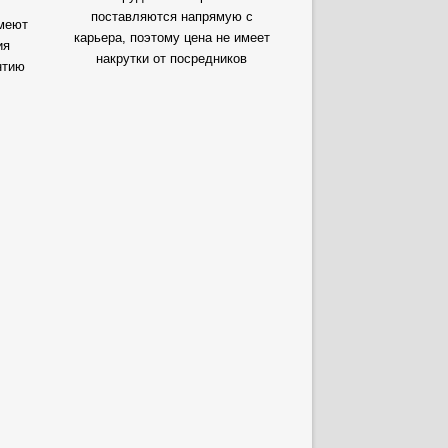
поставляются напрямую с
меют
карьера, поэтому цена не имеет
ия
накрутки от посредников
нтию