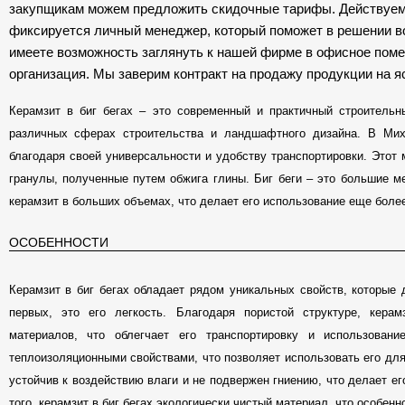
закупщикам можем предложить скидочные тарифы. Действуем
фиксируется личный менеджер, который поможет в решении во
имеете возможность заглянуть к нашей фирме в офисное поме
организация. Мы заверим контракт на продажу продукции на я
Керамзит в биг бегах – это современный и практичный строительн
различных сферах строительства и ландшафтного дизайна. В Мих
благодаря своей универсальности и удобству транспортировки. Этот 
гранулы, полученные путем обжига глины. Биг беги – это большие м
керамзит в больших объемах, что делает его использование еще боле
ОСОБЕННОСТИ
Керамзит в биг бегах обладает рядом уникальных свойств, которые 
первых, это его легкость. Благодаря пористой структуре, керам
материалов, что облегчает его транспортировку и использовани
теплоизоляционными свойствами, что позволяет использовать его для
устойчив к воздействию влаги и не подвержен гниению, что делает 
того, керамзит в биг бегах экологически чистый материал, что особен