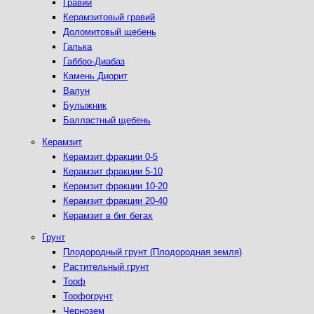
Гравий
Керамзитовый гравий
Доломитовый щебень
Галька
Габбро-Диабаз
Камень Диорит
Валун
Булыжник
Балластный щебень
Керамзит
Керамзит фракции 0-5
Керамзит фракции 5-10
Керамзит фракции 10-20
Керамзит фракции 20-40
Керамзит в биг бегах
Грунт
Плодородный грунт (Плодородная земля)
Растительный грунт
Торф
Торфогрунт
Чернозем