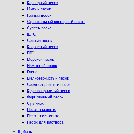
Карьерный песок
Мытый песок
Горный песок
Строительный карьерный песок
Супесь песка
ЩПС
Сеяный песок
Кварцевый песок
ПГС
Морской песок
Намывной песок
Глина
Мелкозернистый песок
Среднезернистый песок
Крупнозернистый песок
Формовочный песок
Суглинок
Песок в мешках
Песок в биг-бегах
Песок для раствора
Щебень