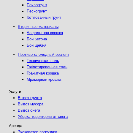
Почвогрунт
Пескогрунт
Котлованный грунт
Вторичные материалы
Асфальтная крошка
Бой бетона
Бой щебня
Противогололедный реагент
Техническая соль
Таблетированная соль
Гранитная крошка
Мраморная крошка
Услуги
Вывоз грунта
Вывоз мусора
Вывоз снега
Уборка территории от снега
Аренда
Экскаватор погрузчик