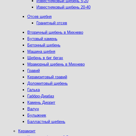
Известняковый щебень 5-20
Известняковый щебень 20-40
Отсев щебня
Гранитный отсев
Вторичный щебень в Михнево
Бутовый камень
Бетонный щебень
Машина щебня
Щебень в биг бегах
Мраморный щебень в Михнево
Гравий
Керамзитовый гравий
Доломитовый щебень
Галька
Габбро-Диабаз
Камень Диорит
Валун
Булыжник
Балластный щебень
Керамзит