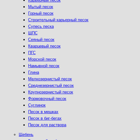
Карьерный песок
Мытый песок
Горный песок
Строительный карьерный песок
Супесь песка
ЩПС
Сеяный песок
Кварцевый песок
ПГС
Морской песок
Намывной песок
Глина
Мелкозернистый песок
Среднезернистый песок
Крупнозернистый песок
Формовочный песок
Суглинок
Песок в мешках
Песок в биг-бегах
Песок для раствора
Щебень