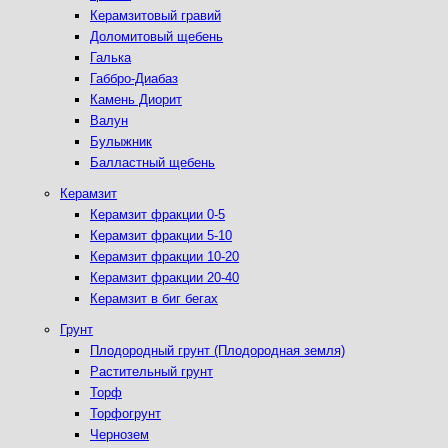
Керамзитовый гравий
Доломитовый щебень
Галька
Габбро-Диабаз
Камень Диорит
Валун
Булыжник
Балластный щебень
Керамзит
Керамзит фракции 0-5
Керамзит фракции 5-10
Керамзит фракции 10-20
Керамзит фракции 20-40
Керамзит в биг бегах
Грунт
Плодородный грунт (Плодородная земля)
Растительный грунт
Торф
Торфогрунт
Чернозем