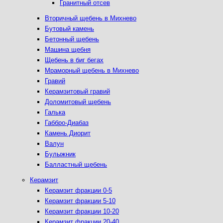
Гранитный отсев
Вторичный щебень в Михнево
Бутовый камень
Бетонный щебень
Машина щебня
Щебень в биг бегах
Мраморный щебень в Михнево
Гравий
Керамзитовый гравий
Доломитовый щебень
Галька
Габбро-Диабаз
Камень Диорит
Валун
Булыжник
Балластный щебень
Керамзит
Керамзит фракции 0-5
Керамзит фракции 5-10
Керамзит фракции 10-20
Керамзит фракции 20-40