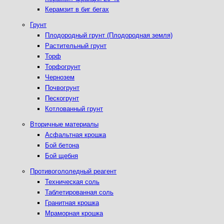
Керамзит в биг бегах
Грунт
Плодородный грунт (Плодородная земля)
Растительный грунт
Торф
Торфогрунт
Чернозем
Почвогрунт
Пескогрунт
Котлованный грунт
Вторичные материалы
Асфальтная крошка
Бой бетона
Бой щебня
Противогололедный реагент
Техническая соль
Таблетированная соль
Гранитная крошка
Мраморная крошка